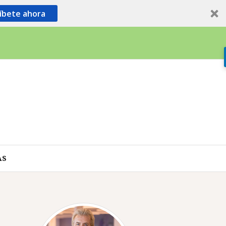
íbete ahora
AS