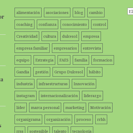
Ar
alimentación
asociaciones
blog
cambio
or
coaching
confianza
conocimiento
control
Creatividad
cultura
dulcesol
empresa
empresa familiar
empresarios
entrevista
equipo
Estrategia
FAES
familia
formacion
Gandia
gestión
Grupo Dulcesol
hábito
ta
industria
infraestructuras
Innovación
instagram
internacionalización
liderazgo
líder
marca personal
marketing
Motivación
organigrama
organización
proceso
rrhh
s
rrss
sostenible
talento
tecnología