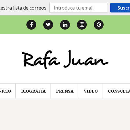
estra lista de correos
Suscr
Facebook
Twitter
LinkedIn
Instagram
Pinterest
NICIO
BIOGRAFÍA
PRENSA
VIDEO
CONSULT