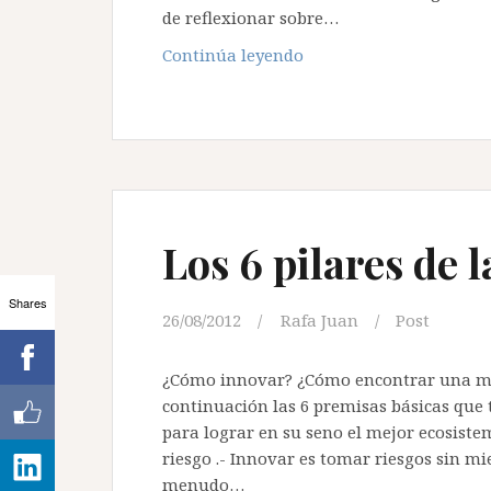
de reflexionar sobre…
¿Que
Continúa leyendo
quieres
tener
éxito?
Revisa
tus
hábitos
Los 6 pilares de 
Shares
26/08/2012
Rafa Juan
Post
¿Cómo innovar? ¿Cómo encontrar una me
continuación las 6 premisas básicas que
para lograr en su seno el mejor ecosiste
riesgo .- Innovar es tomar riesgos sin mie
menudo…