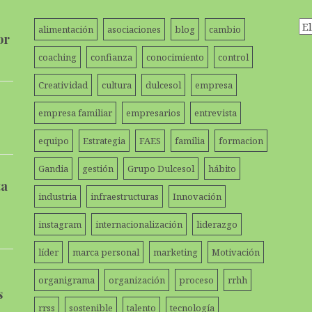
Ar
alimentación
asociaciones
blog
cambio
or
coaching
confianza
conocimiento
control
Creatividad
cultura
dulcesol
empresa
empresa familiar
empresarios
entrevista
equipo
Estrategia
FAES
familia
formacion
Gandia
gestión
Grupo Dulcesol
hábito
ta
industria
infraestructuras
Innovación
instagram
internacionalización
liderazgo
líder
marca personal
marketing
Motivación
organigrama
organización
proceso
rrhh
s
rrss
sostenible
talento
tecnología