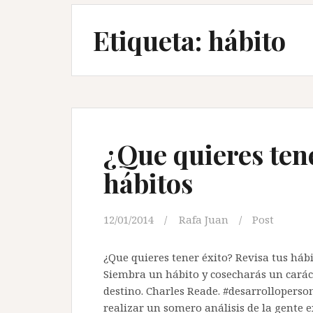
Etiqueta:
hábito
¿Que quieres tene
hábitos
12/01/2014
Rafa Juan
Post
¿Que quieres tener éxito? Revisa tus háb
Siembra un hábito y cosecharás un carác
destino. Charles Reade. #desarrolloper
realizar un somero análisis de la gente