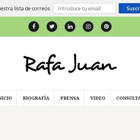
estra lista de correos
Suscr
Facebook
Twitter
LinkedIn
Instagram
Pinterest
NICIO
BIOGRAFÍA
PRENSA
VIDEO
CONSULT