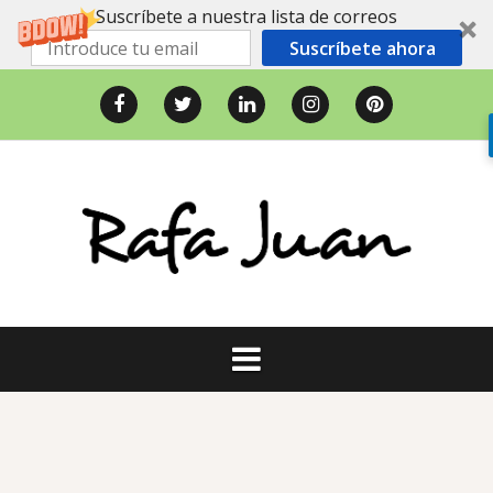
Suscríbete a nuestra lista de correos
Suscríbete ahora
Saltar
al
Facebook
Twitter
LinkedIn
Instagram
Pinterest
contenido