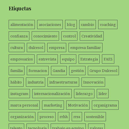
Etiquetas
alimentación
asociaciones
blog
cambio
coaching
confianza
conocimiento
control
Creatividad
cultura
dulcesol
empresa
empresa familiar
empresarios
entrevista
equipo
Estrategia
FAES
familia
formacion
Gandia
gestión
Grupo Dulcesol
hábito
industria
infraestructuras
Innovación
instagram
internacionalización
liderazgo
líder
marca personal
marketing
Motivación
organigrama
organización
proceso
rrhh
rrss
sostenible
talento
tecnología
trabajo en equipo
valores