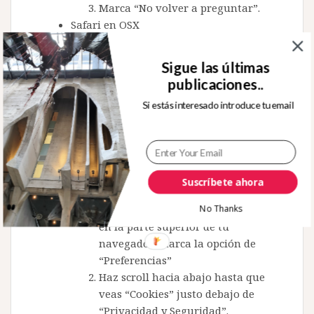
Marca “No volver a preguntar”.
Safari en OSX
Entra en Safari y selecciona
“Preferencias” en la barra de
Sigue las últimas
navegación.
publicaciones..
Pincha en la pestaña de
Si estás interesado introduce tu email
“Seguridad” y marcae la opción
“aceptar cookies”
Selecciona la opción: “Sólo desde
el site actual en que estoy
navegando”
Suscríbete ahora
Mozilla y Netscape en OSX
Entra en “Mozilla” o “Netscape” y
No Thanks
en la parte superior de tu
navegador, marca la opción de
“Preferencias”
Haz scroll hacia abajo hasta que
veas “Cookies” justo debajo de
“Privacidad y Seguridad”.