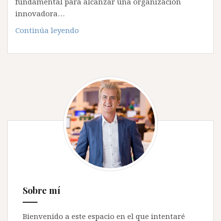
fundamental para alcanzar una organización
innovadora…
Las
Continúa leyendo
estrellas
en
el
firmamento…
no
en
la
empresa
Sobre mí
Bienvenido a este espacio en el que intentaré