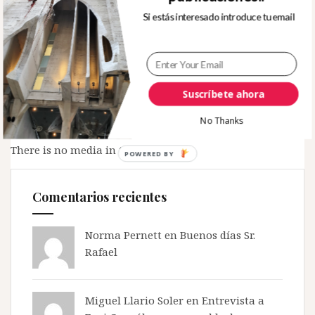
Si estás interesado introduce tu email
Tweets by rafjuan
Suscríbete ahora
Mi Instagram
No Thanks
Follow
There is no media in this feed
POWERED BY
Comentarios recientes
Norma Pernett
en
Buenos días Sr.
Rafael
Miguel Llario Soler en
Entrevista a