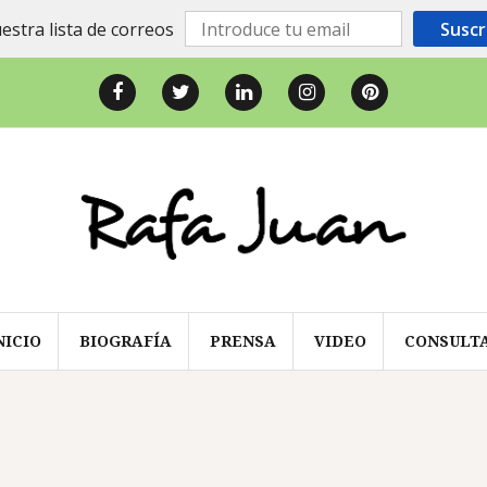
estra lista de correos
Suscr
Facebook
Twitter
LinkedIn
Instagram
Pinterest
NICIO
BIOGRAFÍA
PRENSA
VIDEO
CONSULT