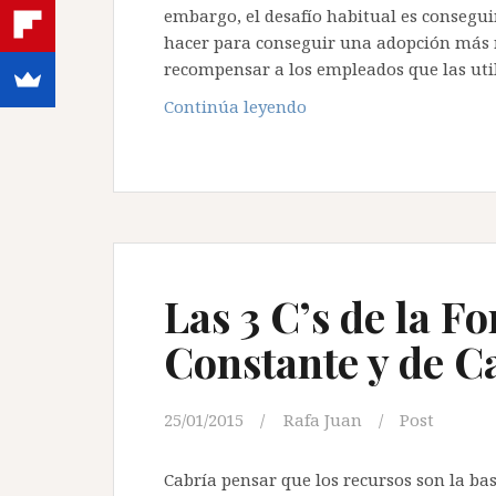
embargo, el desafío habitual es consegu
hacer para conseguir una adopción más 
recompensar a los empleados que las ut
Cómo
Continúa leyendo
convencer
a
los
empleados
escépticos
para
que
Las 3 C’s de la F
adopten
Constante y de C
las
nuevas
tecnologías
25/01/2015
Rafa Juan
Post
Cabría pensar que los recursos son la bas