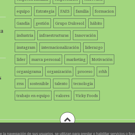
equipo
Estrategia
FAES
familia
formacion
Gandia
gestión
Grupo Dulcesol
hábito
ta
industria
infraestructuras
Innovación
instagram
internacionalización
liderazgo
líder
marca personal
marketing
Motivación
organigrama
organización
proceso
rrhh
s
rrss
sostenible
talento
tecnología
trabajo en equipo
valores
Vicky Foods
de la navegación de sus usuarios, se utilizan para prestar o habilitar servicios o 
Funciona gracias a WordPress
|
Tema:
Amadeus
por Themeisle.