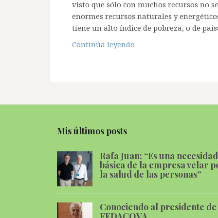
visto que sólo con muchos recursos no se
enormes recursos naturales y energéticos
tiene un alto índice de pobreza, o de paí
Las
Continúa leyendo
3
C’s
de
la
Formación:
Continua,
Constante
Mis últimos posts
y
de
Rafa Juan: “Es una necesidad
Calidad
básica de la empresa velar p
la salud de las personas”
Conociendo al presidente de
FEDACOVA