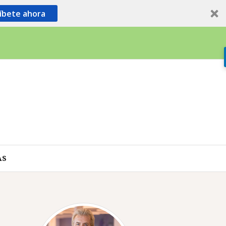
íbete ahora
AS