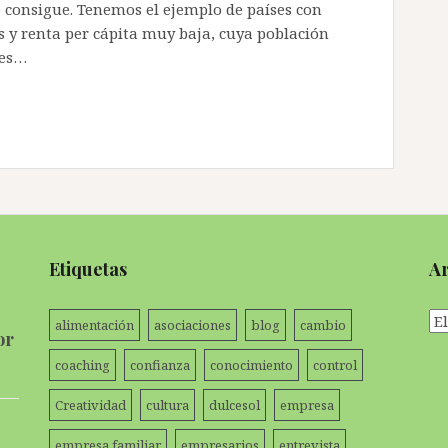
 consigue. Tenemos el ejemplo de países con
 y renta per cápita muy baja, cuya población
ses…
Etiquetas
Ar
Ar
alimentación
asociaciones
blog
cambio
or
coaching
confianza
conocimiento
control
Creatividad
cultura
dulcesol
empresa
empresa familiar
empresarios
entrevista