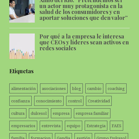
Ximo del Río: “Pretendemos ser
un actor muy protagonista en la
salud de los consumidores y en
aportar soluciones que den valor”
Por qué a la empresa le interesa
que CEOs y líderes sean activos en
redes sociales
Etiquetas
alimentación
asociaciones
blog
cambio
coaching
confianza
conocimiento
control
Creatividad
cultura
dulcesol
empresa
empresa familiar
empresarios
entrevista
equipo
Estrategia
FAES
familia
formacion
Gandia
gestión
Grupo Dulcesol