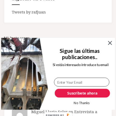
Tweets by rafjuan
Mi Instagram
Follow
Sigue las últimas
There is no media in this feed
publicaciones..
Si estás interesado introduce tu email
Comentarios recientes
Norma Pernett
en
Buenos días Sr.
Suscríbete ahora
Rafael
No Thanks
Miguel Llario Soler en
Entrevista a
POWERED BY