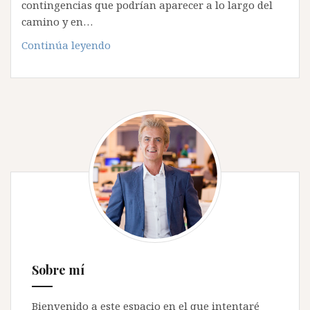
contingencias que podrían aparecer a lo largo del
camino y en…
¿Tu
Continúa leyendo
empresa
es
un
cohete
o
un
coche?
Sobre mí
Bienvenido a este espacio en el que intentaré