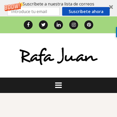
Suscríbete a nuestra lista de correos
Suscríbete ahora
Saltar
al
Facebook
Twitter
LinkedIn
Instagram
Pinterest
contenido