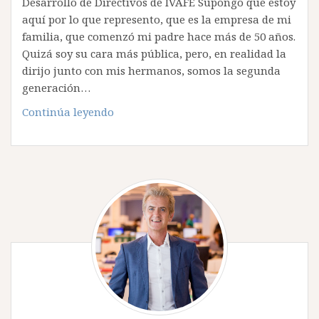
Desarrollo de Directivos de IVAFE Supongo que estoy
aquí por lo que represento, que es la empresa de mi
familia, que comenzó mi padre hace más de 50 años.
Quizá soy su cara más pública, pero, en realidad la
dirijo junto con mis hermanos, somos la segunda
generación…
Participación
Continúa leyendo
en
la
apertura
del
Programa
de
Desarrollo
de
Directivos
de
IVAFE