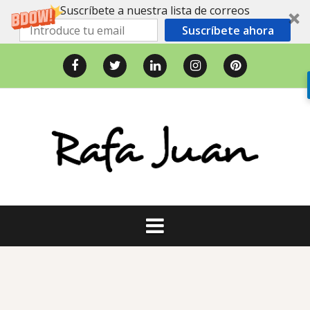
Suscríbete a nuestra lista de correos
Suscríbete ahora
Saltar
al
Facebook
Twitter
LinkedIn
Instagram
Pinterest
contenido