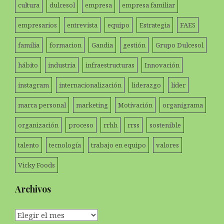
cultura
dulcesol
empresa
empresa familiar
empresarios
entrevista
equipo
Estrategia
FAES
familia
formacion
Gandia
gestión
Grupo Dulcesol
hábito
industria
infraestructuras
Innovación
instagram
internacionalización
liderazgo
líder
marca personal
marketing
Motivación
organigrama
organización
proceso
rrhh
rrss
sostenible
talento
tecnología
trabajo en equipo
valores
Vicky Foods
Archivos
Archivos