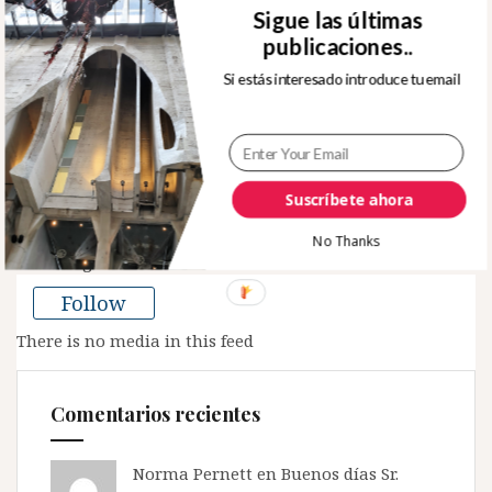
Sigue las últimas
publicaciones..
Si estás interesado introduce tu email
Sígueme en Twitter
Tweets by rafjuan
Suscríbete ahora
No Thanks
Mi Instagram
Follow
There is no media in this feed
Comentarios recientes
Norma Pernett
en
Buenos días Sr.