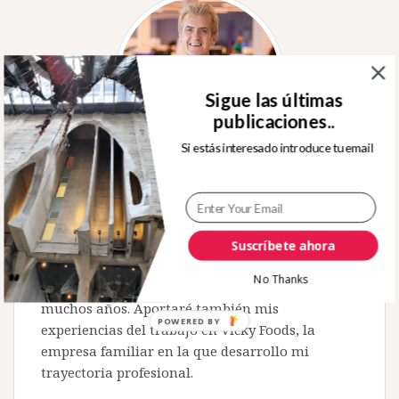
Sigue las últimas
publicaciones..
Si estás interesado introduce tu email
Sobre mí
Bienvenido a este espacio en el que intentaré
Suscríbete ahora
compartir cuestiones relacionadas con la
No Thanks
innovación que me apasiona desde hace
muchos años. Aportaré también mis
POWERED
experiencias del trabajo en Vicky Foods, la
BY
empresa familiar en la que desarrollo mi
trayectoria profesional.