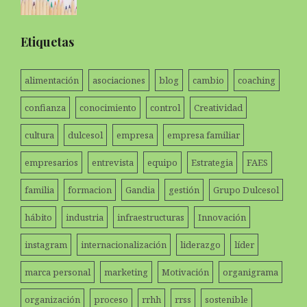
Etiquetas
alimentación
asociaciones
blog
cambio
coaching
confianza
conocimiento
control
Creatividad
cultura
dulcesol
empresa
empresa familiar
empresarios
entrevista
equipo
Estrategia
FAES
familia
formacion
Gandia
gestión
Grupo Dulcesol
hábito
industria
infraestructuras
Innovación
instagram
internacionalización
liderazgo
líder
marca personal
marketing
Motivación
organigrama
organización
proceso
rrhh
rrss
sostenible