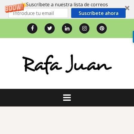
Suscríbete a nuestra lista de correos
Suscríbete ahora
Saltar
al
Facebook
Twitter
LinkedIn
Instagram
Pinterest
contenido