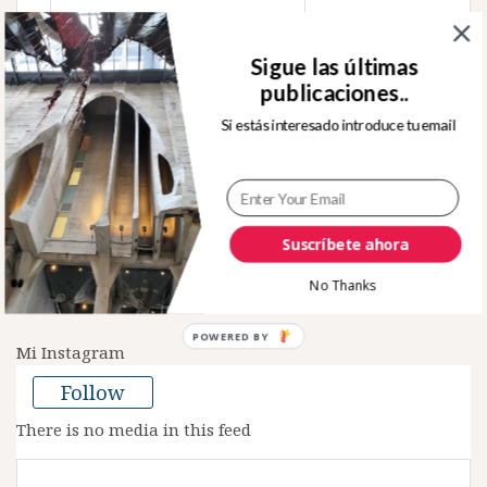
Buscar:
Sigue las últimas
publicaciones..
Si estás interesado introduce tu email
Sígueme en Twitter
Tweets by rafjuan
Suscríbete ahora
No Thanks
POWERED BY
Mi Instagram
Follow
There is no media in this feed