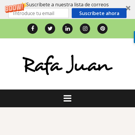
Suscríbete a nuestra lista de correos
Suscríbete ahora
Saltar
al
Facebook
Twitter
LinkedIn
Instagram
Pinterest
contenido