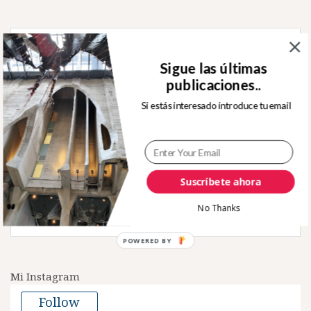
Buscar:
Sigue las últimas
publicaciones..
Si estás interesado introduce tu email
Sígueme en Twitter
Suscríbete ahora
Tweets by rafjuan
No Thanks
POWERED
BY
Mi Instagram
Follow