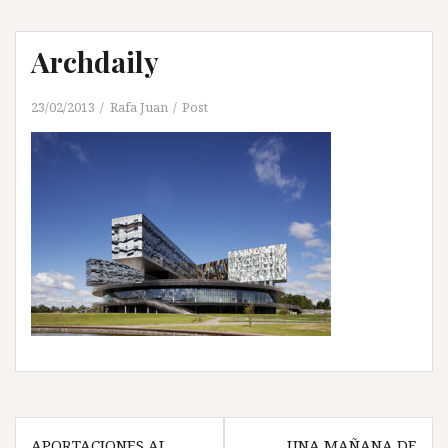
Archdaily
23/02/2013
Rafa Juan
Post
Navegación
APORTACIONES AL
UNA MAÑANA DE