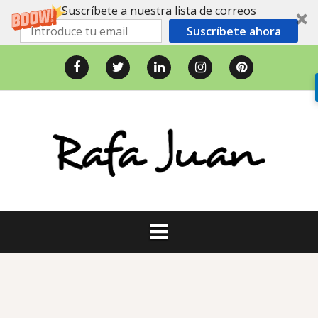
Suscríbete a nuestra lista de correos
Suscríbete ahora
Saltar
al
Facebook
Twitter
LinkedIn
Instagram
Pinterest
contenido