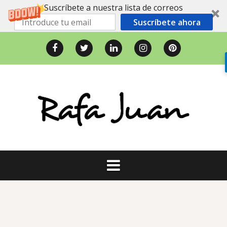
Suscríbete a nuestra lista de correos
Suscríbete ahora
Saltar
al
Facebook
Twitter
LinkedIn
Instagram
Pinterest
contenido