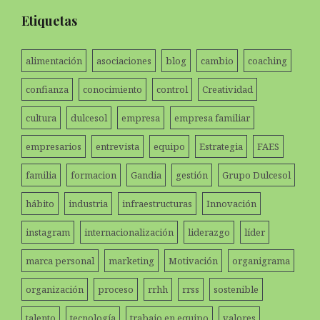
Etiquetas
alimentación
asociaciones
blog
cambio
coaching
confianza
conocimiento
control
Creatividad
cultura
dulcesol
empresa
empresa familiar
empresarios
entrevista
equipo
Estrategia
FAES
familia
formacion
Gandia
gestión
Grupo Dulcesol
hábito
industria
infraestructuras
Innovación
instagram
internacionalización
liderazgo
líder
marca personal
marketing
Motivación
organigrama
organización
proceso
rrhh
rrss
sostenible
talento
tecnología
trabajo en equipo
valores