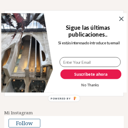
Buscar:
Sigue las últimas
publicaciones..
Si estás interesado introduce tu email
Sígueme en Twitter
Suscríbete ahora
Tweets by rafjuan
No Thanks
POWERED
BY
Mi Instagram
Follow