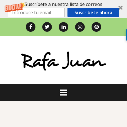
Suscríbete a nuestra lista de correos
Suscríbete ahora
Saltar
al
Facebook
Twitter
LinkedIn
Instagram
Pinterest
contenido