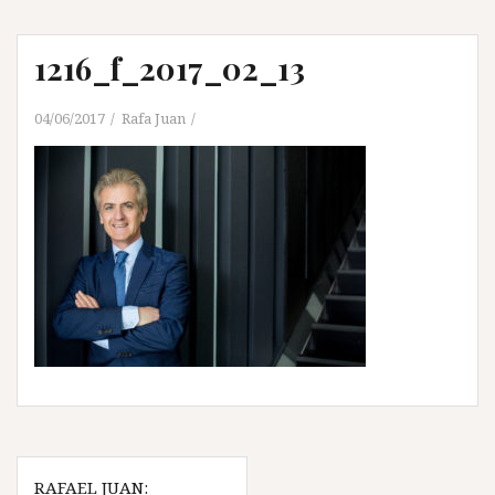
1216_f_2017_02_13
04/06/2017
Rafa Juan
Navegación
RAFAEL JUAN: