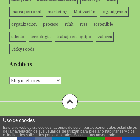
marca personal
marketing
Motivación
organigrama
organización
proceso
rrhh
rrss
sostenible
talento
tecnología
trabajo en equipo
valores
Vicky Foods
Archivos
Archivos
Funciona gracias a WordPress
|
Tema:
Amadeus
por
Uso de cookies
Themeisle.
Este sitio web utiliza cookies, además de servir para obtener datos estadísticos
de la navegación de sus usuarios, se utilizan para prestar o habilitar servicios
o finalidades solicitados por los usuarios. Si continúas navegando,
consideramos que aceptas su uso. Puedes cambiar la configuración u obtener