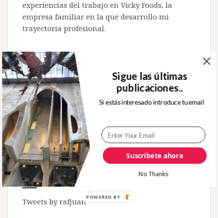
experiencias del trabajo en Vicky Foods, la
empresa familiar en la que desarrollo mi
trayectoria profesional.
Sigue las últimas
publicaciones..
Buscar:
Si estás interesado introduce tu email
Suscríbete ahora
No Thanks
Sígueme en Twitter
POWERED
Tweets by rafjuan
BY