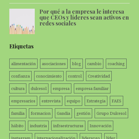
Por qué a la empresa le interesa
que CEOs y líderes sean activos en
redes sociales
Etiquetas
alimentación
asociaciones
blog
cambio
coaching
confianza
conocimiento
control
Creatividad
cultura
dulcesol
empresa
empresa familiar
empresarios
entrevista
equipo
Estrategia
FAES
familia
formacion
Gandia
gestión
Grupo Dulcesol
hábito
industria
infraestructuras
Innovación
instagram
internacionalización
liderazgo
líder