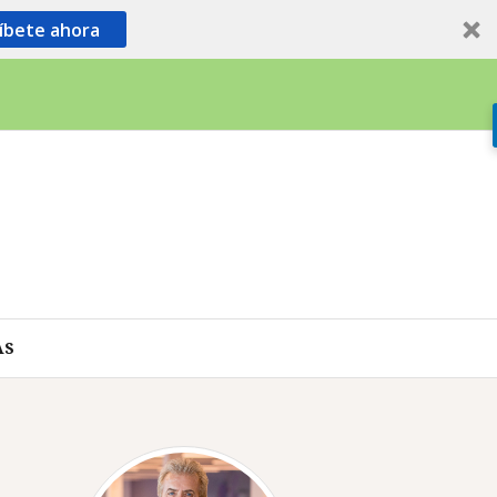
íbete ahora
AS