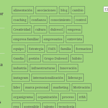
Ar
alimentación
asociaciones
blog
cambio
or
coaching
confianza
conocimiento
control
Creatividad
cultura
dulcesol
empresa
empresa familiar
empresarios
entrevista
equipo
Estrategia
FAES
familia
formacion
Gandia
gestión
Grupo Dulcesol
hábito
ta
industria
infraestructuras
Innovación
instagram
internacionalización
liderazgo
líder
marca personal
marketing
Motivación
organigrama
organización
proceso
rrhh
s
rrss
sostenible
talento
tecnología