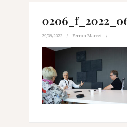
0206_f_2022_0
29/09/2022
Ferran Marcet