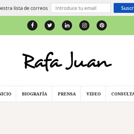
estra lista de correos
Suscr
Facebook
Twitter
LinkedIn
Instagram
Pinterest
NICIO
BIOGRAFÍA
PRENSA
VIDEO
CONSULT