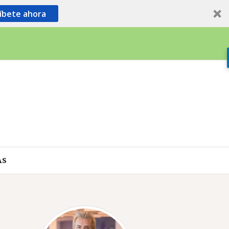
íbete ahora
AS