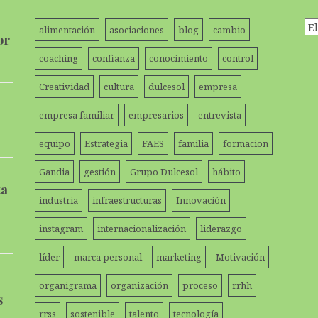
Ar
alimentación
asociaciones
blog
cambio
or
coaching
confianza
conocimiento
control
Creatividad
cultura
dulcesol
empresa
empresa familiar
empresarios
entrevista
equipo
Estrategia
FAES
familia
formacion
Gandia
gestión
Grupo Dulcesol
hábito
ta
industria
infraestructuras
Innovación
instagram
internacionalización
liderazgo
líder
marca personal
marketing
Motivación
organigrama
organización
proceso
rrhh
s
rrss
sostenible
talento
tecnología