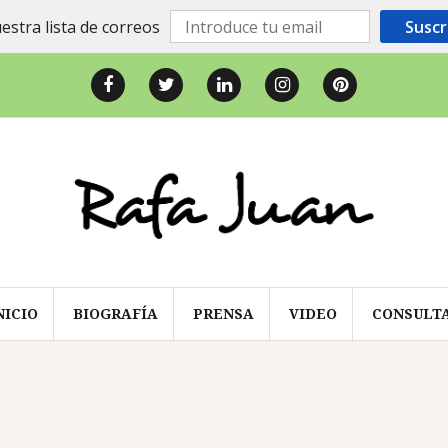
estra lista de correos
Suscr
Facebook
Twitter
LinkedIn
Instagram
Pinterest
NICIO
BIOGRAFÍA
PRENSA
VIDEO
CONSULT