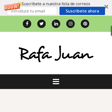
Suscríbete a nuestra lista de correos
Suscríbete ahora
Saltar
al
Facebook
Twitter
LinkedIn
Instagram
Pinterest
contenido