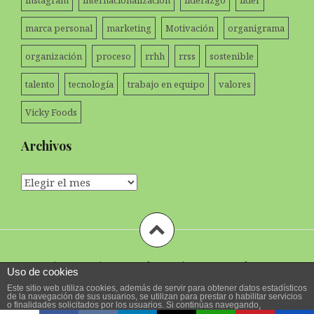
instagram
internacionalización
liderazgo
líder
marca personal
marketing
Motivación
organigrama
organización
proceso
rrhh
rrss
sostenible
talento
tecnología
trabajo en equipo
valores
Vicky Foods
Archivos
Archivos
Funciona gracias a WordPress
|
Tema:
Amadeus
por
Uso de cookies
Themeisle.
Este sitio web utiliza cookies, además de servir para obtener datos estadísticos
de la navegación de sus usuarios, se utilizan para prestar o habilitar servicios
o finalidades solicitados por los usuarios. Si continúas navegando,
consideramos que aceptas su uso. Puedes cambiar la configuración u obtener