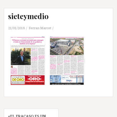
sieteymedio
21/01/2018
Ferran Marcet
Navegación
«EL FRACASO ES UN