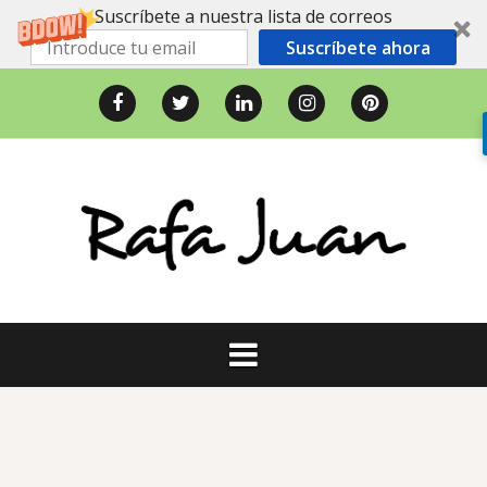
Suscríbete a nuestra lista de correos
Suscríbete ahora
Saltar
al
Facebook
Twitter
LinkedIn
Instagram
Pinterest
contenido