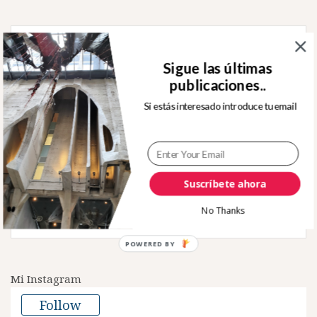
Buscar:
Sigue las últimas
publicaciones..
Si estás interesado introduce tu email
Sígueme en Twitter
Suscríbete ahora
Tweets by rafjuan
No Thanks
POWERED
BY
Mi Instagram
Follow