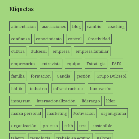
Etiquetas
alimentación
asociaciones
blog
cambio
coaching
confianza
conocimiento
control
Creatividad
cultura
dulcesol
empresa
empresa familiar
empresarios
entrevista
equipo
Estrategia
FAES
familia
formacion
Gandia
gestión
Grupo Dulcesol
hábito
industria
infraestructuras
Innovación
instagram
internacionalización
liderazgo
líder
marca personal
marketing
Motivación
organigrama
organización
proceso
rrhh
rrss
sostenible
talento
tecnología
trabajo en equipo
valores