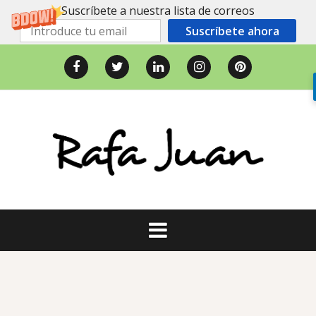
Suscríbete a nuestra lista de correos
Suscríbete ahora
Saltar
al
Facebook
Twitter
LinkedIn
Instagram
Pinterest
contenido