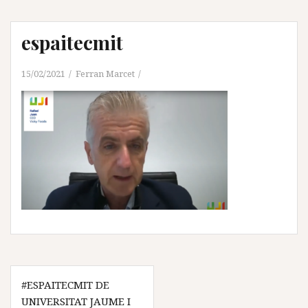
espaitecmit
15/02/2021
Ferran Marcet
Navegación
#ESPAITECMIT DE
de
UNIVERSITAT JAUME I