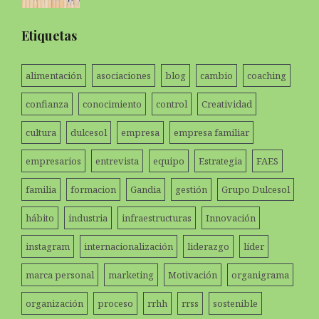
Etiquetas
alimentación
asociaciones
blog
cambio
coaching
confianza
conocimiento
control
Creatividad
cultura
dulcesol
empresa
empresa familiar
empresarios
entrevista
equipo
Estrategia
FAES
familia
formacion
Gandia
gestión
Grupo Dulcesol
hábito
industria
infraestructuras
Innovación
instagram
internacionalización
liderazgo
líder
marca personal
marketing
Motivación
organigrama
organización
proceso
rrhh
rrss
sostenible