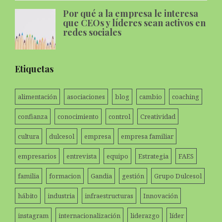
Por qué a la empresa le interesa
que CEOs y líderes sean activos en
redes sociales
Etiquetas
alimentación
asociaciones
blog
cambio
coaching
confianza
conocimiento
control
Creatividad
cultura
dulcesol
empresa
empresa familiar
empresarios
entrevista
equipo
Estrategia
FAES
familia
formacion
Gandia
gestión
Grupo Dulcesol
hábito
industria
infraestructuras
Innovación
instagram
internacionalización
liderazgo
líder