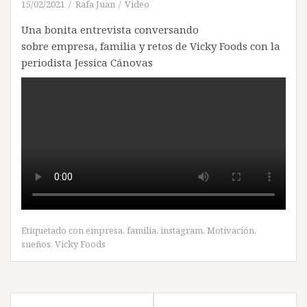
15/02/2021
Rafa Juan
Video
Una bonita entrevista conversando
sobre empresa, familia y retos de Vicky Foods con la
periodista Jessica Cánovas
Etiquetado con
empresa
,
familia
,
instagram
,
Motivación
,
sueños
,
Vicky Foods
Navegación