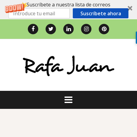
Suscríbete a nuestra lista de correos
Suscríbete ahora
Saltar
al
Facebook
Twitter
LinkedIn
Instagram
Pinterest
contenido