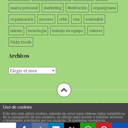
marca personal
marketing
Motivación
organigrama
organización
proceso
rrhh
rrss
sostenible
talento
tecnología
trabajo en equipo
valores
Vicky Foods
Archivos
Archivos
Funciona gracias a WordPress
|
Tema:
Amadeus
por
Uso de cookies
Themeisle.
Este sitio web utiliza cookies, además de servir para obtener datos estadísticos
de la navegación de sus usuarios, se utilizan para prestar o habilitar servicios
o finalidades solicitados por los usuarios. Si continúas navegando,
consideramos que aceptas su uso. Puedes cambiar la configuración u obtener
más información en nuestra
política de cookies
.