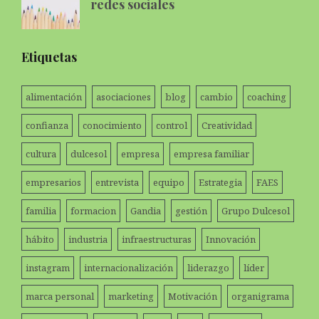
redes sociales
Etiquetas
alimentación
asociaciones
blog
cambio
coaching
confianza
conocimiento
control
Creatividad
cultura
dulcesol
empresa
empresa familiar
empresarios
entrevista
equipo
Estrategia
FAES
familia
formacion
Gandia
gestión
Grupo Dulcesol
hábito
industria
infraestructuras
Innovación
instagram
internacionalización
liderazgo
líder
marca personal
marketing
Motivación
organigrama