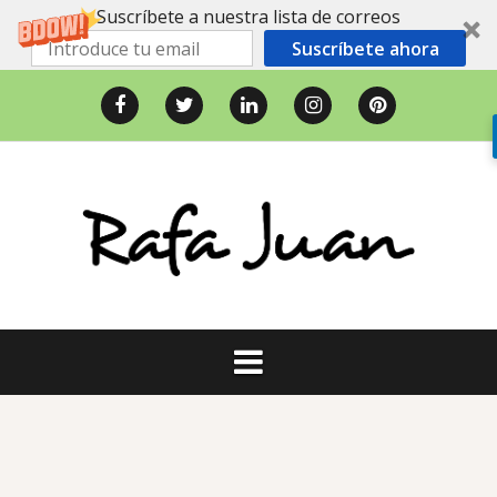
Suscríbete a nuestra lista de correos
Suscríbete ahora
Saltar
al
Facebook
Twitter
LinkedIn
Instagram
Pinterest
contenido