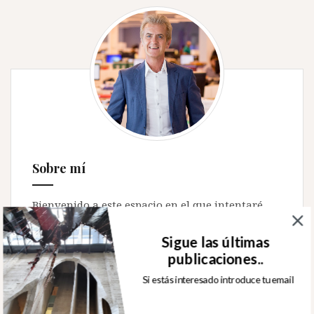
Sobre mí
Bienvenido a este espacio en el que intentaré
compartir cuestiones relacionadas con la
innovación que me apasiona desde hace
Sigue las últimas
muchos años. Aportaré también mis
publicaciones..
experiencias del trabajo en Vicky Foods, la
Si estás interesado introduce tu email
empresa familiar en la que desarrollo mi
trayectoria profesional.