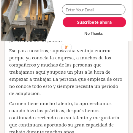
pueda aportar la persona en el puesto concreto.
En el caso de Carmen, teníamos una vacante que
cubrir en el departamento comercial: gestión de
Suscríbete ahora
clientes y por su formación y por el hecho de haber
realizado las prácticas aquí, su perfil se ajustaba
No Thanks
perfectamente al puesto.
Eso para nosotros, supuso una ventaja enorme
porque ya conocía la empresa, a muchos de los
compañeros y muchas de las personas que
trabajamos aquí y supone un plus a la hora de
empezar a trabajar. La persona que empieza de cero
no conoce todo esto y siempre necesita un periodo
de adaptación.
Carmen tiene mucho talento, lo aprovechamos
cuando hizo las prácticas, después hemos
continuado creciendo con su talento y me gustaría
que continuara aportando su gran capacidad de
trabajo durante muchos años.