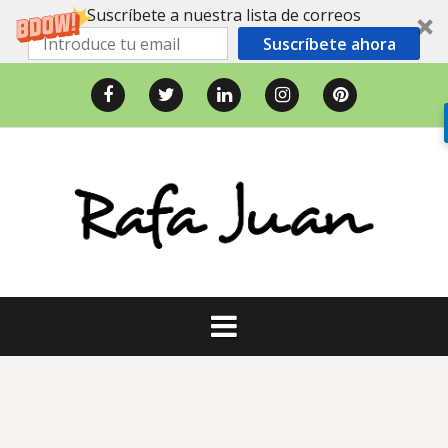
Suscríbete a nuestra lista de correos
Suscríbete ahora
Saltar
al
Facebook
Twitter
LinkedIn
Instagram
Pinterest
contenido