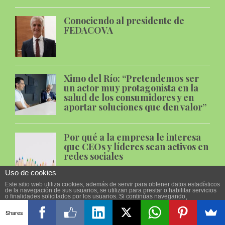
Conociendo al presidente de
FEDACOVA
Ximo del Río: “Pretendemos ser
un actor muy protagonista en la
salud de los consumidores y en
aportar soluciones que den valor”
Por qué a la empresa le interesa
que CEOs y líderes sean activos en
redes sociales
Uso de cookies
Este sitio web utiliza cookies, además de servir para obtener datos estadísticos
de la navegación de sus usuarios, se utilizan para prestar o habilitar servicios
Etiquetas
o finalidades solicitados por los usuarios. Si continúas navegando,
consideramos que aceptas su uso. Puedes cambiar la configuración u obtener
más información en nuestra
política de cookies
.
Shares
ACEPTAR
alimentación
asociaciones
blog
cambio
coaching