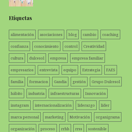
Etiquetas
alimentación
asociaciones
blog
cambio
coaching
confianza
conocimiento
control
Creatividad
cultura
dulcesol
empresa
empresa familiar
empresarios
entrevista
equipo
Estrategia
FAES
familia
formacion
Gandia
gestión
Grupo Dulcesol
hábito
industria
infraestructuras
Innovación
instagram
internacionalización
liderazgo
líder
marca personal
marketing
Motivación
organigrama
organización
proceso
rrhh
rrss
sostenible