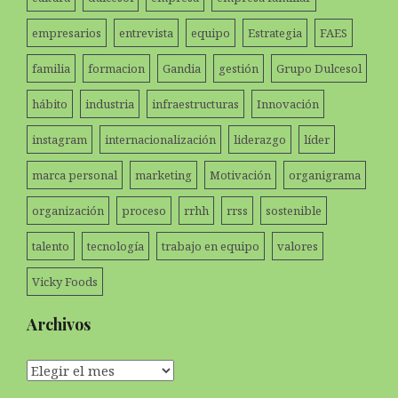
empresarios
entrevista
equipo
Estrategia
FAES
familia
formacion
Gandia
gestión
Grupo Dulcesol
hábito
industria
infraestructuras
Innovación
instagram
internacionalización
liderazgo
líder
marca personal
marketing
Motivación
organigrama
organización
proceso
rrhh
rrss
sostenible
talento
tecnología
trabajo en equipo
valores
Vicky Foods
Archivos
Archivos