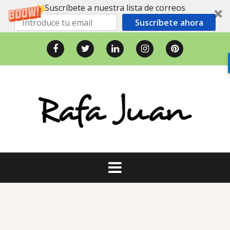
Suscríbete a nuestra lista de correos
Suscríbete ahora
Saltar
al
Facebook
Twitter
LinkedIn
Instagram
Pinterest
contenido