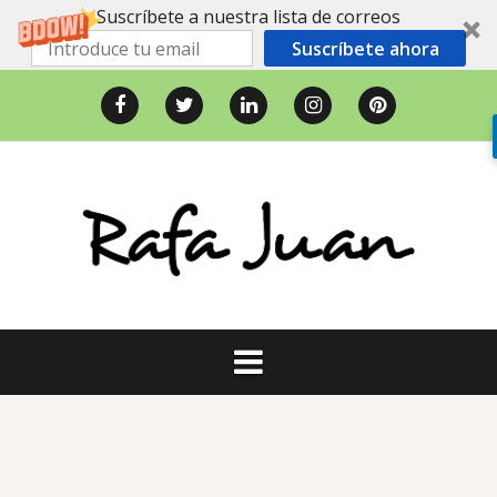
Suscríbete a nuestra lista de correos
Suscríbete ahora
Saltar
al
Facebook
Twitter
LinkedIn
Instagram
Pinterest
contenido