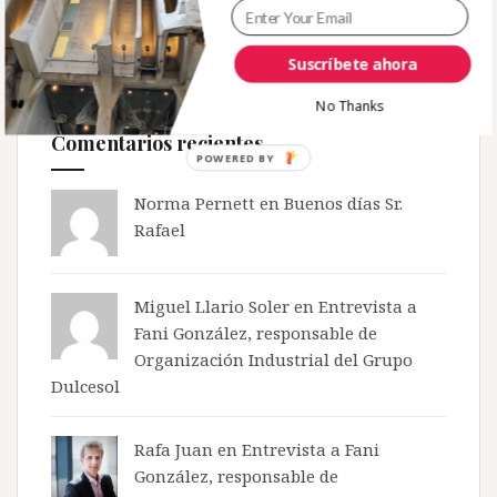
Follow
Suscríbete ahora
There is no media in this feed
No Thanks
Comentarios recientes
POWERED
BY
Norma Pernett
en
Buenos días Sr.
Rafael
Miguel Llario Soler en
Entrevista a
Fani González, responsable de
Organización Industrial del Grupo
Dulcesol
Rafa Juan en
Entrevista a Fani
González, responsable de