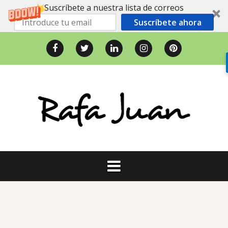
Suscríbete a nuestra lista de correos
Suscríbete ahora
Saltar
al
Facebook
Twitter
LinkedIn
Instagram
Pinterest
contenido