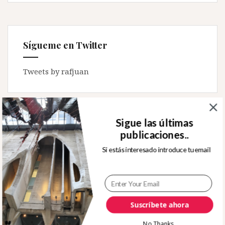
Sígueme en Twitter
Tweets by rafjuan
Sigue las últimas
Mi Instagram
publicaciones..
Follow
Si estás interesado introduce tu email
There is no media in this feed
Comentarios recientes
Suscríbete ahora
Norma Pernett
en
Buenos días Sr.
No Thanks