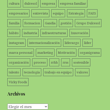
cultura
dulcesol
empresa
empresa familiar
empresarios
entrevista
equipo
Estrategia
FAES
familia
formacion
Gandia
gestión
Grupo Dulcesol
hábito
industria
infraestructuras
Innovación
instagram
internacionalización
liderazgo
líder
marca personal
marketing
Motivación
organigrama
organización
proceso
rrhh
rrss
sostenible
talento
tecnología
trabajo en equipo
valores
Vicky Foods
Archivos
Archivos